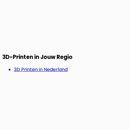
3D-Printen in Jouw Regio
3D Printen in Nederland
3D Printen in Duitsland
3D Printen in Frankrijk
SNEL & ZORGELOOS.