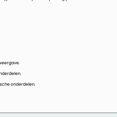
weergave.
nderdelen.
ische onderdelen.