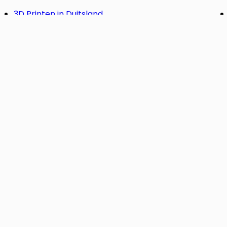
3D Printen in Duitsland
model? Laat
tot