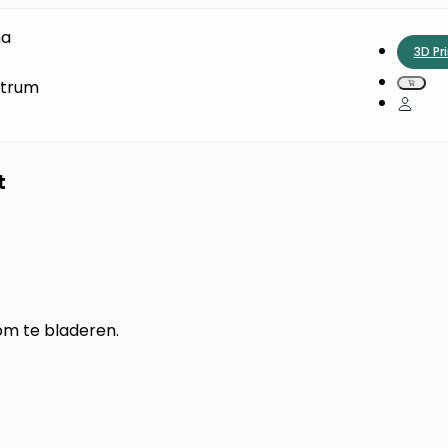
na
3D Pr
ntrum
t
 om te bladeren.