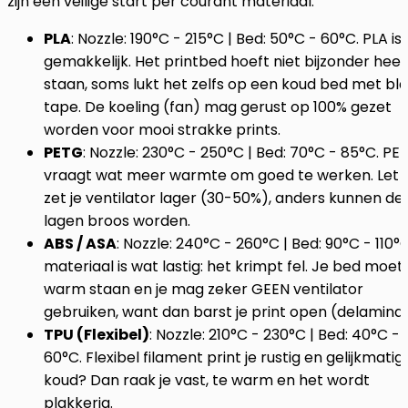
zijn een veilige start per courant materiaal:
PLA
: Nozzle: 190°C - 215°C | Bed: 50°C - 60°C. PLA is
gemakkelijk. Het printbed hoeft niet bijzonder heet
staan, soms lukt het zelfs op een koud bed met bl
tape. De koeling (fan) mag gerust op 100% gezet
worden voor mooi strakke prints.
PETG
: Nozzle: 230°C - 250°C | Bed: 70°C - 85°C. PE
vraagt wat meer warmte om goed te werken. Let 
zet je ventilator lager (30-50%), anders kunnen de
lagen broos worden.
ABS / ASA
: Nozzle: 240°C - 260°C | Bed: 90°C - 110°C
materiaal is wat lastig: het krimpt fel. Je bed moet
warm staan en je mag zeker GEEN ventilator
gebruiken, want dan barst je print open (delaminat
TPU (Flexibel)
: Nozzle: 210°C - 230°C | Bed: 40°C -
60°C. Flexibel filament print je rustig en gelijkmatig
koud? Dan raak je vast, te warm en het wordt
plakkerig.