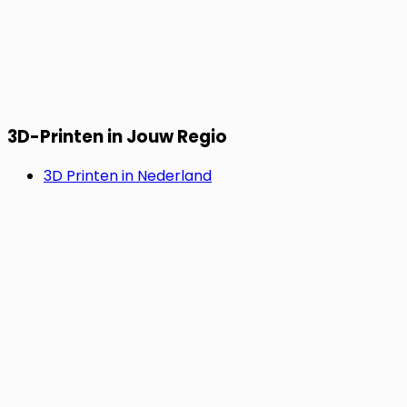
3D-Printen in Jouw Regio
3D Printen in Nederland
3D Printen in Duitsland
3D Printen in Frankrijk
SNEL & ZORGELOOS.
Start Jouw Project Nu.