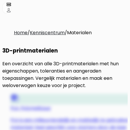
Home
/
Kenniscentrum
/
Materialen
3D-printmaterialen
Een overzicht van alle 3D-printmaterialen met hun
eigenschappen, toleranties en aangeraden
toepassingen. Vergelijk materialen en maak een
weloverwogen keuze voor je project.
PLA: Polymelkzuur
PLA is een milieuvriendelijk en makkelijk te gebruiken
materiaal, heel geschikt voor starters door de lage