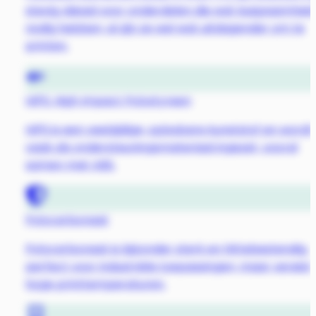
stevig, ideaal voor onderdelen die wat buigzaamheid
nodig hebben, al zijn ze wel wat uitdagender om te
printen.
HIPS: High Impact Polystyreen
HIPS is een veelzijdige, oplosbare kunststof en wordt
vaak als ondersteuningsmateriaal ingezet, vooral
samen met ABS.
Polycarbonaat
Polycarbonaat is bijzonder sterk en hittebestendig,
perfect voor industriële toepassingen, maar vereist
hoge printtemperaturen.