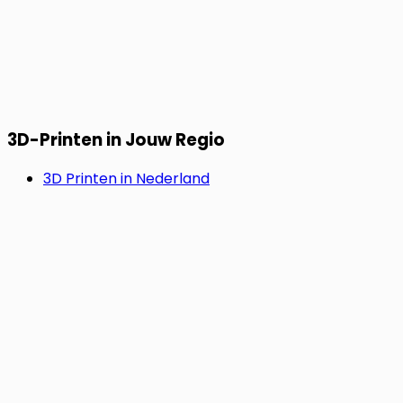
3D-Printen in Jouw Regio
3D Printen in Nederland
3D Printen in Duitsland
3D Printen in Frankrijk
SNEL & ZORGELOOS.
Start Jouw Project Nu.