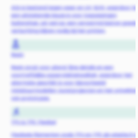
ASA is bestand tegen weer en UV-licht, waardoor he
een uitstekende keuze is voor toepassingen
buitenshuis. Let wel op: een verwarmd bed en goede
verluchting blijven nodig bij het printen.
Resin
Resin zorgt voor uiterst fijne details en een
voortreffelijke oppervlaktekwaliteit, waardoor het
uitermate geschikt is voor bijvoorbeeld
miniatuurmodellen, kunstprojecten en het ontwikke
van prototypes.
TPU & TPE: Flexibel
Flexibele filamenten zoals TPU en TPE zijn elastisch 