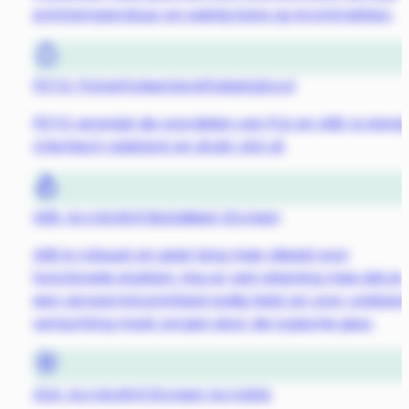
printtemperatuur en weinig kans op kromtrekken.
PETG: Polyethyleentereftalaatglycol
PETG verenigt de voordelen van PLA en ABS, is stevig
chemisch resistent en drukt vlot af.
ABS: Acrylonitril Butadieen Styreen
ABS is robuust en gaat lang mee, ideaal voor
functionele stukken. Hou er wel rekening mee dat je
een verwarmd printbed nodig hebt en voor voldoen
verluchting moet zorgen door de typische geur.
ASA: Acrylonitril Styreen Acrylate