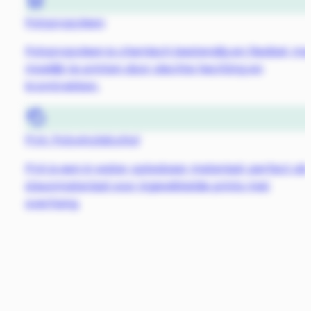
Polypropyleen
Polypropyleen is chemisch bestendig en flexibel, ma
moeilijk te printen door slechte hechting en
kromtrekken.
PVA: Polyvinylalcohol
PVA is een in water oplosbaar materiaal, perfect als
steunmateriaal voor ingewikkelde prints met
overhang.